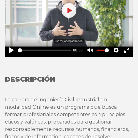
Play
00:57
Play
Mute
Settings
Enter
fullsc
DESCRIPCIÓN
La carrera de Ingeniería Civil Industrial en
modalidad Online es un programa que busca
formar profesionales competentes con principios
éticos y valóricos, preparados para gestionar
responsablemente recursos humanos, financieros,
físicos y de información, capaces de resolver