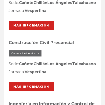
Sede:
Cañete
Chillán
Los Ángeles
Talcahuano
Jornada:
Vespertina
MÁS INFORMACIÓN
Construcción Civil Presencial
Carrera Universitaria
Sede:
Cañete
Chillán
Los Ángeles
Talcahuano
Jornada:
Vespertina
MÁS INFORMACIÓN
Ingeniería en Información y Control de