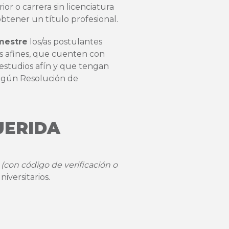
or o carrera sin licenciatura
btener un título profesional.
mestre
los/as postulantes
as afines, que cuenten con
estudios afín y que tengan
 según Resolución de
UERIDA
r
(con código de verificación o
iversitarios.