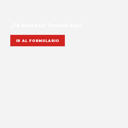
¿Te interesa? Postula aquí
IR AL FORMULARIO